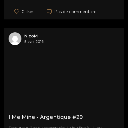
Pas de commentaire
0 likes
NicoM
8 avril 2016
I Me Mine - Argentique #29
Retour sur film du concert des I Me Mine à L'Ubu.