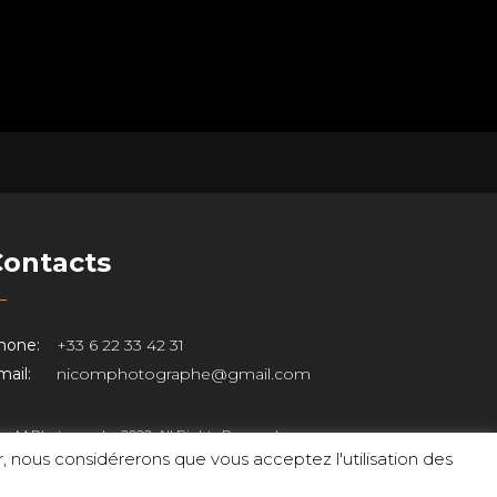
Contacts
hone:
+33 6 22 33 42 31
ail:
nicomphotographe@gmail.com
co M Photographe 2022. All Rights Reserved.
er, nous considérerons que vous acceptez l'utilisation des