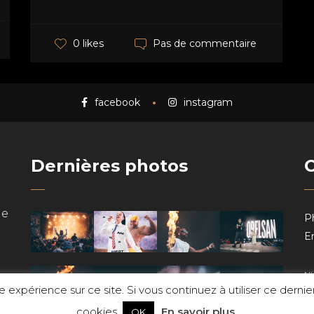
Pas de commentaire
0 likes
facebook
instagram
Dernières photos
de
P
Em
Ni
e expérience sur ce site. Si vous continuez à utiliser ce derni
cookies.
En savoir plus
OK