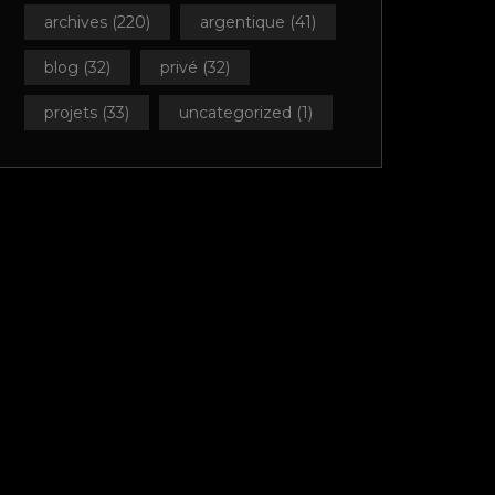
archives
(220)
argentique
(41)
blog
(32)
privé
(32)
projets
(33)
uncategorized
(1)