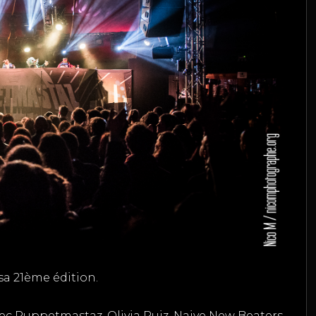
 sa 21ème édition.
ec Puppetmastaz, Olivia Ruiz, Naive New Beaters