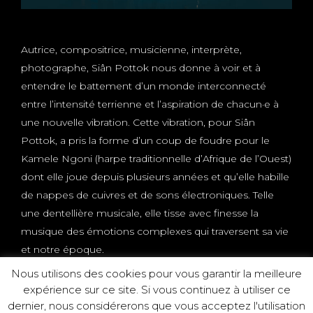
Autrice, compositrice, musicienne, interprète,
photographe, Siân Pottok nous donne à voir et à
entendre le battement d’un monde interconnecté
entre l’intensité terrienne et l’aspiration de chacun·e à
une nouvelle vibration. Cette vibration, pour Siân
Pottok, a pris la forme d’un coup de foudre pour le
Kamele Ngoni (harpe traditionnelle d’Afrique de l’Ouest)
dont elle joue depuis plusieurs années et qu’elle habille
de nappes de cuivres et de sons électroniques. Telle
une dentellière musicale, elle tisse avec finesse la
musique des émotions complexes qui traversent sa vie
et notre époque.
Nous utilisons des cookies pour vous garantir la meilleure
expérience sur ce site. Si vous continuez à utiliser ce
dernier, nous considérerons que vous acceptez l'utilisation
This website uses cookies to improve your experience.