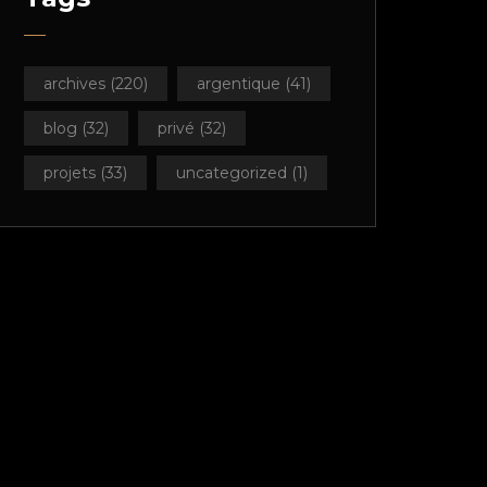
archives
(220)
argentique
(41)
blog
(32)
privé
(32)
projets
(33)
uncategorized
(1)