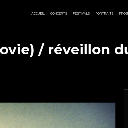
ACCUEIL
CONCERTS
FESTIVALS
PORTRAITS
PROJ
ie) / réveillon du